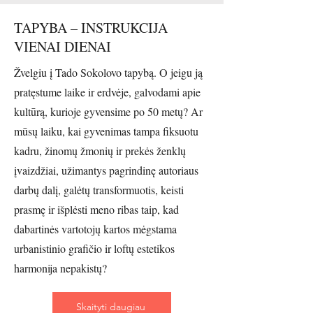
TAPYBA – INSTRUKCIJA
VIENAI DIENAI
Žvelgiu į Tado Sokolovo tapybą. O jeigu ją
pratęstume laike ir erdvėje, galvodami apie
kultūrą, kurioje gyvensime po 50 metų? Ar
mūsų laiku, kai gyvenimas tampa fiksuotu
kadru, žinomų žmonių ir prekės ženklų
įvaizdžiai, užimantys pagrindinę autoriaus
darbų dalį, galėtų transformuotis, keisti
prasmę ir išplėsti meno ribas taip, kad
dabartinės vartotojų kartos mėgstama
urbanistinio grafičio ir loftų estetikos
harmonija nepakistų?
Skaityti daugiau