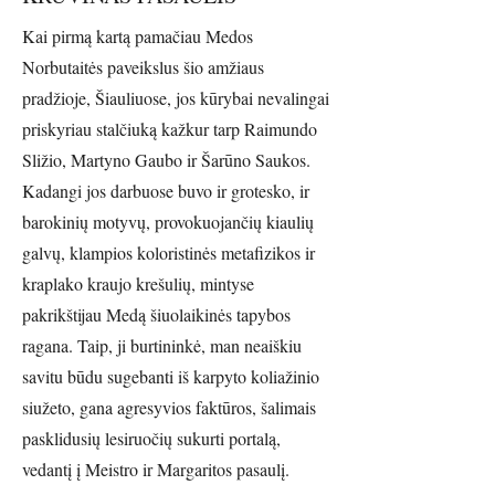
Kai pirmą kartą pamačiau Medos
Norbutaitės paveikslus šio amžiaus
pradžioje, Šiauliuose, jos kūrybai nevalingai
priskyriau stalčiuką kažkur tarp Raimundo
Sližio, Martyno Gaubo ir Šarūno Saukos.
Kadangi jos darbuose buvo ir grotesko, ir
barokinių motyvų, provokuojančių kiaulių
galvų, klampios koloristinės metafizikos ir
kraplako kraujo krešulių, mintyse
pakrikštijau Medą šiuolaikinės tapybos
ragana. Taip, ji burtininkė, man neaiškiu
savitu būdu sugebanti iš karpyto koliažinio
siužeto, gana agresyvios faktūros, šalimais
pasklidusių lesiruočių sukurti portalą,
vedantį į Meistro ir Margaritos pasaulį.