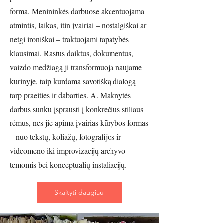
forma. Menininkės darbuose akcentuojama
atmintis, laikas, itin įvairiai – nostalgiškai ar
netgi ironiškai – traktuojami tapatybės
klausimai. Rastus daiktus, dokumentus,
vaizdo medžiagą ji transformuoja naujame
kūrinyje, taip kurdama savotišką dialogą
tarp praeities ir dabarties. A. Maknytės
darbus sunku įsprausti į konkrečius stiliaus
rėmus, nes jie apima įvairias kūrybos formas
– nuo tekstų, koliažų, fotografijos ir
videomeno iki improvizacijų archyvo
temomis bei konceptualių instaliacijų.
Skaityti daugiau