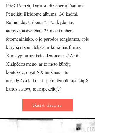
Prieš 15 metų kartu su dizaineriu Dariumi
Petreikiu išleidome albumą „36 kadrai.
Raimundas Urbonas“. Tvarkydamas
archyvą atsiverčiau. 25 metai nebėra
fotomenininko, o jo parodos rengiamos, apie
kūrybą rašomi tekstai ir kuriamas filmas.
Kur slypi urboniados fenomenas? Ar tik
Klaipėdos meno, ar to meto kūrėjų
kontekste, o gal XX amžiaus – to
nostalgiško laiko – ir jį kontempliuojančių X
kartos atstovų retrospekcijoje?
Skaityti daugiau