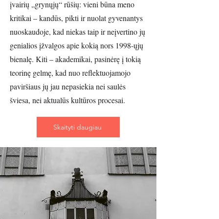
įvairių „grynųjų“ rūšių: vieni būna meno
kritikai – kandūs, pikti ir nuolat gyvenantys
nuoskaudoje, kad niekas taip ir neįvertino jų
genialios įžvalgos apie kokią nors 1998-ųjų
bienalę. Kiti – akademikai, pasinėrę į tokią
teorinę gelmę, kad nuo reflektuojamojo
paviršiaus jų jau nepasiekia nei saulės
šviesa, nei aktualūs kultūros procesai.
Skaityti daugiau