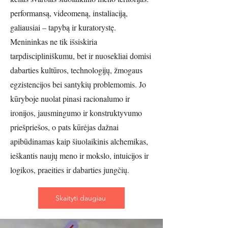
performansą, videomeną, instaliaciją,
galiausiai – tapybą ir kuratorystę.
Menininkas ne tik išsiskiria
tarpdiscipliniškumu, bet ir nuosekliai domisi
dabarties kultūros, technologijų, žmogaus
egzistencijos bei santykių problemomis. Jo
kūryboje nuolat pinasi racionalumo ir
ironijos, jausmingumo ir konstruktyvumo
priešpriešos, o pats kūrėjas dažnai
apibūdinamas kaip šiuolaikinis alchemikas,
ieškantis naujų meno ir mokslo, intuicijos ir
logikos, praeities ir dabarties jungčių.
Skaityti daugiau