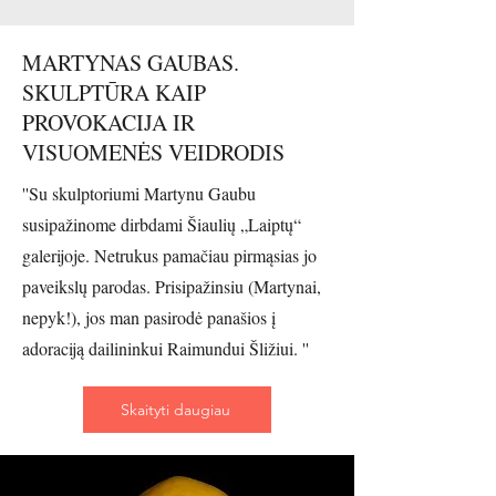
MARTYNAS GAUBAS.
SKULPTŪRA KAIP
PROVOKACIJA IR
VISUOMENĖS VEIDRODIS
''Su skulptoriumi Martynu Gaubu
susipažinome dirbdami Šiaulių „Laiptų“
galerijoje. Netrukus pamačiau pirmąsias jo
paveikslų parodas. Prisipažinsiu (Martynai,
nepyk!), jos man pasirodė panašios į
adoraciją dailininkui Raimundui Šližiui. ''
Skaityti daugiau