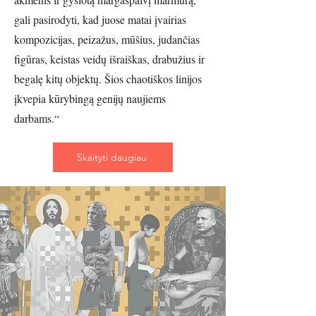
gali pasirodyti, kad juose matai įvairias
kompozicijas, peizažus, mūšius, judančias
figūras, keistas veidų išraiškas, drabužius ir
begalę kitų objektų. Šios chaotiškos linijos
įkvepia kūrybingą genijų naujiems
darbams.“
Skaityti daugiau