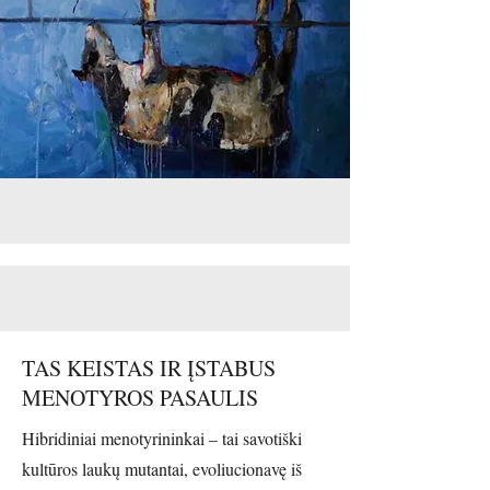
TAS KEISTAS IR ĮSTABUS
MENOTYROS PASAULIS
Hibridiniai menotyrininkai – tai savotiški
kultūros laukų mutantai, evoliucionavę iš