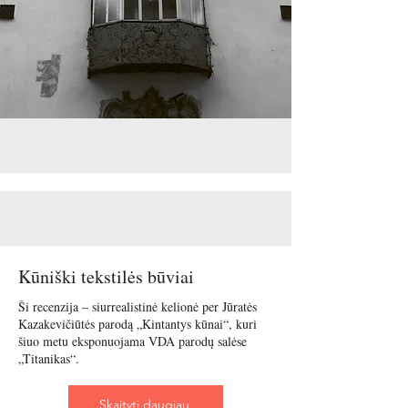
Kūniški tekstilės būviai
Ši recenzija – siurrealistinė kelionė per Jūratės
Kazakevičiūtės parodą „Kintantys kūnai“, kuri
šiuo metu eksponuojama VDA parodų salėse
„Titanikas“.
Skaityti daugiau