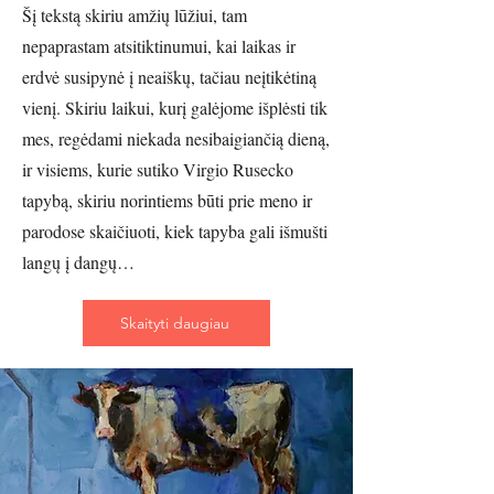
Šį tekstą skiriu amžių lūžiui, tam
nepaprastam atsitiktinumui, kai laikas ir
erdvė susipynė į neaiškų, tačiau neįtikėtiną
vienį. Skiriu laikui, kurį galėjome išplėsti tik
mes, regėdami niekada nesibaigiančią dieną,
ir visiems, kurie sutiko Virgio Rusecko
tapybą, skiriu norintiems būti prie meno ir
parodose skaičiuoti, kiek tapyba gali išmušti
langų į dangų…
Skaityti daugiau