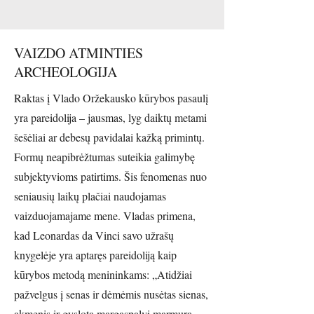
VAIZDO ATMINTIES
ARCHEOLOGIJA
Raktas į Vlado Oržekausko kūrybos pasaulį
yra pareidolija – jausmas, lyg daiktų metami
šešėliai ar debesų pavidalai kažką primintų.
Formų neapibrėžtumas suteikia galimybę
subjektyvioms patirtims. Šis fenomenas nuo
seniausių laikų plačiai naudojamas
vaizduojamajame mene. Vladas primena,
kad Leonardas da Vinci savo užrašų
knygelėje yra aptaręs pareidoliją kaip
kūrybos metodą menininkams: „Atidžiai
pažvelgus į senas ir dėmėmis nusėtas sienas,
akmenis ir gyslotą margaspalvį marmurą,