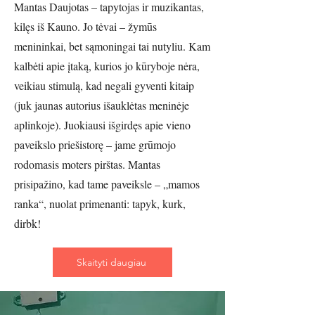
Mantas Daujotas – tapytojas ir muzikantas,
kilęs iš Kauno. Jo tėvai – žymūs
menininkai, bet sąmoningai tai nutyliu. Kam
kalbėti apie įtaką, kurios jo kūryboje nėra,
veikiau stimulą, kad negali gyventi kitaip
(juk jaunas autorius išauklėtas meninėje
aplinkoje). Juokiausi išgirdęs apie vieno
paveikslo priešistorę – jame grūmojo
rodomasis moters pirštas. Mantas
prisipažino, kad tame paveiksle – „mamos
ranka“, nuolat primenanti: tapyk, kurk,
dirbk!
Skaityti daugiau