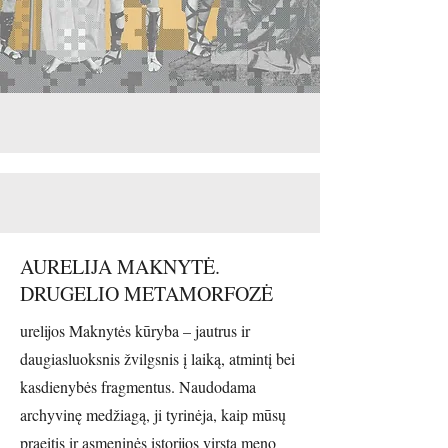
AURELIJA MAKNYTĖ.
DRUGELIO METAMORFOZĖ
urelijos Maknytės kūryba – jautrus ir
daugia­sluoksnis žvilgsnis į laiką, atmintį bei
kasdienybės fragmentus. Naudodama
archyvinę medžiagą, ji tyrinėja, kaip mūsų
praeitis ir asmeninės istorijos virsta meno