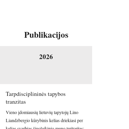
Ignas
Kazakevičius
Publikacijos
2026
Tarpdisciplininės tapybos
tranzitas
Vieno įdomiausių lietuvių tapytojų Lino
Liandzbergio kūrybinis kelias driekiasi per
kelias svarbias šiuolaikinio meno teritorijas: